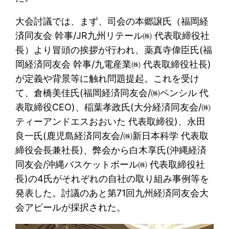
大会討議では、まず、司会の本郷譲氏（福岡経
済同友会 幹事/JR九州リテール㈱ 代表取締役社
長）より冒頭の挨拶が行われ、薬真寺偉臣氏(福
岡経済同友会 幹事/九電産業㈱ 代表取締役社長)
が定義や背景等に触れ問題提起。これを受け
て、倉橋美佳氏(福岡経済同友会/㈱ペンシル 代
表取締役CEO)、稲葉孝政氏(大分経済同友会/㈱
ティーアンドエスおおいた 代表取締役)、永田
良一氏(鹿児島経済同友会/㈱新日本科学 代表取
締役会長兼社長)、弊会から白木享氏(沖縄経済
同友会/沖縄バスケットボール㈱ 代表取締役社
長)の4氏がそれぞれの自社の取り組み事例等を
発表した。討議のあと第71回九州経済同友会大
会アピールが採択された。