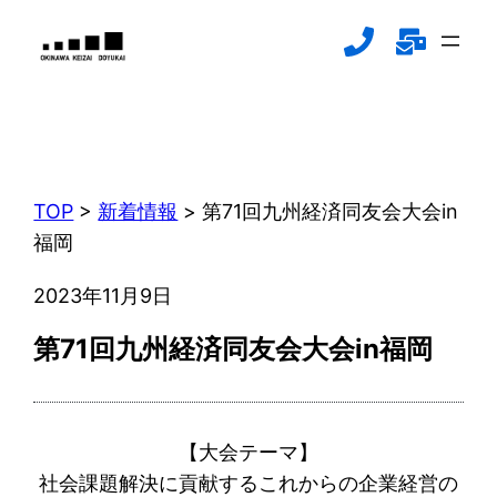
内
容
を
ス
新着情報
キ
NEWS
ッ
プ
TOP
>
新着情報
>
第71回九州経済同友会大会in
福岡
2023年11月9日
第71回九州経済同友会大会in福岡
【大会テーマ】
社会課題解決に貢献するこれからの企業経営の