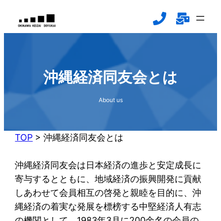
内
容
を
ス
キ
沖縄経済同友会とは
ッ
プ
About us
TOP
>
沖縄経済同友会とは
沖縄経済同友会は日本経済の進歩と安定成長に
寄与するとともに、地域経済の振興開発に貢献
しあわせて会員相互の啓発と親睦を目的に、沖
縄経済の着実な発展を標榜する中堅経済人有志
の機関として、1983年3月に200余名の会員の