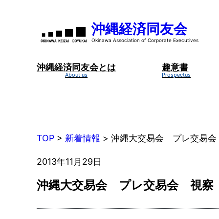
内
容
沖縄経済同友会
を
ス
キ
沖縄経済同友会とは
趣意書
ッ
プ
TOP
>
新着情報
>
沖縄大交易会 プレ交易会
2013年11月29日
沖縄大交易会 プレ交易会 視察