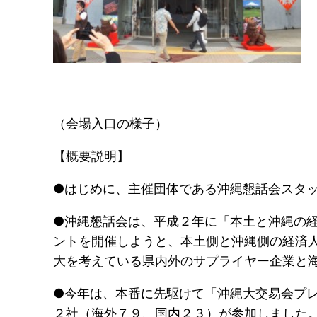
（会場入口の様子） 
【概要説明】
●はじめに、主催団体である沖縄懇話会スタ
●沖縄懇話会は、平成２年に「本土と沖縄の
ントを開催しようと、本土側と沖縄側の経済
大を考えている県内外のサプライヤー企業と
●今年は、本番に先駆けて「沖縄大交易会プ
２社（海外７９、国内２３）が参加しました