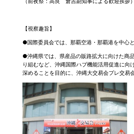
（前夜祭：高良 倉吉副知事によ
【視察趣旨】
●国際委員会では、那覇空港・那覇港を中心
●沖縄県では、県産品の販路拡大に向けた商
り組むなど、沖縄国際ハブ機能活用促進に向
深めることを目的に、沖縄大交易会プレ交易