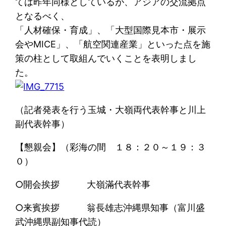
ては昨年同様としているが、アジアの交流拠点
となるべく、
「人材確保・育成」、「大型国際見本市・展示
会やMICE」、「航空関連産業」といった点を施
策の柱として取組んでいくことを表明しまし
た。
（記者発表を行う玉城・大嶺両代表幹事と川上
副代表幹事）
【懇親会】（彩海の間 １８：２０～１９：３
０）
○開会挨拶 大嶺滿代表幹事
○来賓挨拶 翁長雄志沖縄県知事（富川盛
武沖縄県副知事代読）