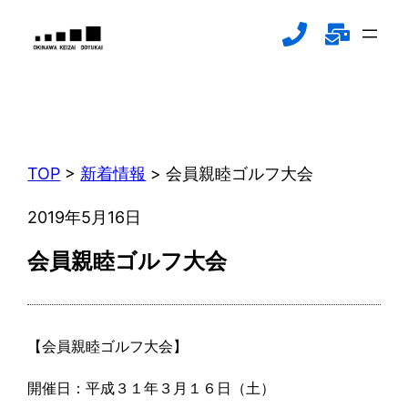
内
容
を
ス
新着情報
キ
NEWS
ッ
プ
TOP
>
新着情報
>
会員親睦ゴルフ大会
2019年5月16日
会員親睦ゴルフ大会
【会員親睦ゴルフ大会】
開催日：平成３１年３月１６日（土）