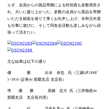
らず、会員からの賞品寄贈による特別賞も多数用意さ
れ、大いに盛り上がった。多数の会員から賞品を寄贈
いただき紙面を借りて厚くお礼申し上げ、令和元年度
も仕事に遊びに、そして同友会活動も楽しみながら頑
張って頂きたい。
主な結果は以下の通り
優 勝 出水 卓也 氏（三菱UFJﾓﾙｶﾞ
ﾝ･ｽﾀﾝﾚｰ証券㈱ 那覇支店 支店長）
準 優 勝 高橋 忠大 氏（
三井物産㈱
那覇支店 支店長代理
）
３ 位 花牟礼真一 氏（三井物産㈱