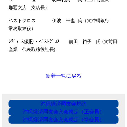
那覇支店 支店長）
ベストグロス 伊波 一也 氏（㈱沖縄銀行
常務取締役）
ﾚﾃﾞｨｰｽ優勝・ﾍﾞｽﾄｸﾞﾛｽ
前田 裕子 氏 (㈱前田
産業 代表取締役社長)
新着一覧に戻る
沖縄経済同友会規約
沖縄経済同友会入会規定（正会員）
沖縄経済同友会入会規定（準会員）