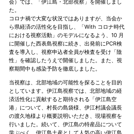
会）では、「伊江島・北部視察」を開催しまし
た。
コロナ禍で大変な状況ではありますが、当会か
ら県経済の活性化を目指し、「With コロナ時代
における視察活動」のモデルになるよう、10 月
に開催した西表島視察に続き、出発前にPCR検
査を導入し、視察申込者全員が検査を受け「陰
性」を確認したうえで開催しました。また、視
察期間中も感染予防を徹底しました。
当視察は、北部地域の可能性を探ることを目的
としています。伊江島視察では、北部地域の経
済活性化に貢献すると期待される「伊江島空
港」について、村長の島袋様、伊江村議会議長
の渡久地様より概要説明いただき、現場視察を
行いました。続いて、伊江島の特産品について
学ぶべく、伊江島土産として人気の高い伊江島