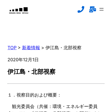
内
容
を
ス
新着情報
キ
NEWS
ッ
プ
TOP
>
新着情報
>
伊江島・北部視察
2020年12月1日
伊江島・北部視察
１．視察目的および概要：
観光委員会（共催：環境・エネルギー委員