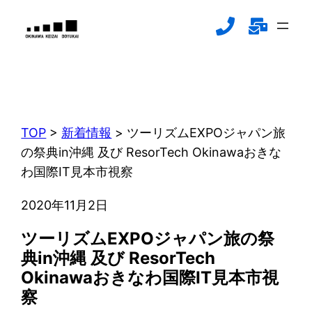
内
容
を
ス
新着情報
キ
NEWS
ッ
プ
TOP
>
新着情報
>
ツーリズムEXPOジャパン旅
の祭典in沖縄 及び ResorTech Okinawaおきな
わ国際IT見本市視察
2020年11月2日
ツーリズムEXPOジャパン旅の祭
典in沖縄 及び ResorTech
Okinawaおきなわ国際IT見本市視
察