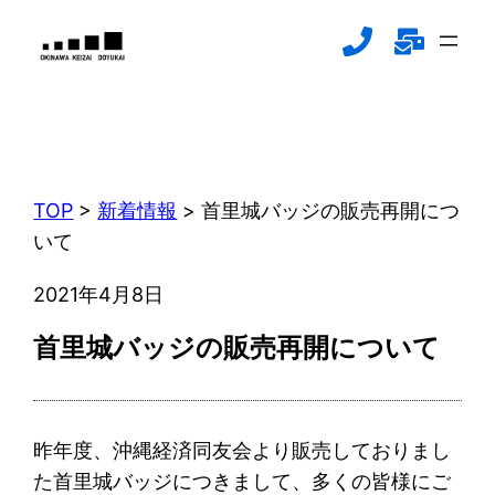
内
容
を
ス
新着情報
キ
NEWS
ッ
プ
TOP
>
新着情報
>
首里城バッジの販売再開につ
いて
2021年4月8日
首里城バッジの販売再開について
昨年度、沖縄経済同友会より販売しておりまし
た首里城バッジにつきまして、多くの皆様にご