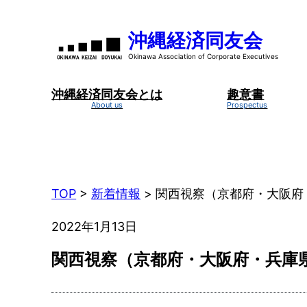
内
容
沖縄経済同友会
を
ス
キ
沖縄経済同友会とは
趣意書
ッ
プ
TOP
>
新着情報
>
関西視察（京都府・大阪府
2022年1月13日
関西視察（京都府・大阪府・兵庫