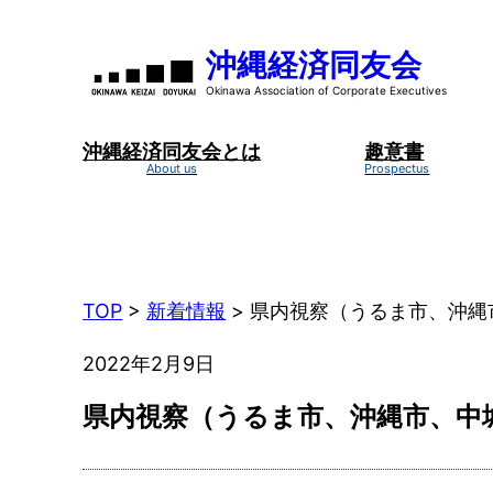
内
容
沖縄経済同友会
を
ス
キ
沖縄経済同友会とは
趣意書
ッ
プ
TOP
>
新着情報
>
県内視察（うるま市、沖縄
2022年2月9日
県内視察（うるま市、沖縄市、中