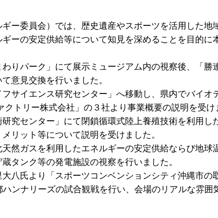
ルギー委員会）では、歴史遺産やスポーツを活用した地
ルギーの安定供給等について知見を深めることを目的に
まわりパーク」にて展示ミュージアム内の視察後、「勝
いて意見交換を行いました。
フサイエンス研究センター」へ移動し、県内でバイオテク
オファクトリー株式会社」の３社より事業概要の説明を受け
術研究センター」にて閉鎖循環式陸上養殖技術を利用し
・メリット等について説明を受けました。
化天然ガスを利用したエネルギーの安定供給ならび地球
貯蔵タンク等の発電施設の視察を行いました。
里大八氏より「スポーツコンベンションシティ沖縄市の
都ハンナリーズの試合観戦を行い、会場のリアルな雰囲