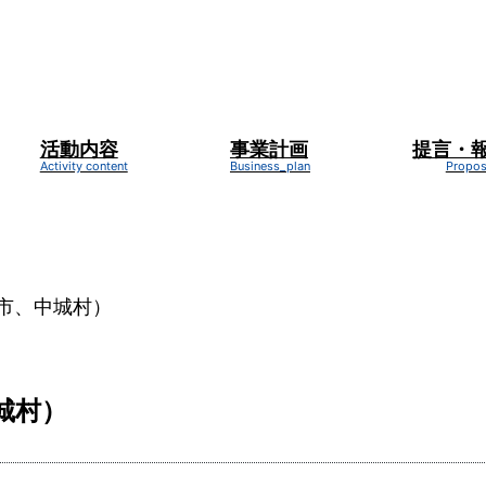
活動内容
事業計画
提言・
新着情報
NEWS
市、中城村）
城村）