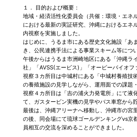
１． 目的および概要：
地域・経済活性化委員会（共催：環境・エネ
における最新の実証研究、沖縄におけるエネ
内視察を実施しました。
はじめに、うるま市にある歴史文化施設「あ
き、公民連携手法による事業スキーム等につ
午後からはうるま市洲崎地区にある「沖縄ライ
社」「AVSS(エービス)」「オーピーバイ
視察３カ所目は中城村にある「中城村養殖技
の養殖施設の見学しながら、運用面での課題
視察４カ所目は「吉の浦火力発電所」にて液
て、ガスタービン実機の見学やバス車窓から
最後は、沖縄アリーナへ移動し、沖縄市の宮
の後、同会場にて琉球ゴールデンキングvs京
員相互の交流を深めることができました。