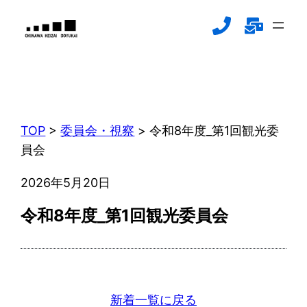
内
容
を
ス
新着情報
キ
NEWS
ッ
プ
TOP
>
委員会・視察
>
令和8年度_第1回観光委
員会
2026年5月20日
令和8年度_第1回観光委員会
新着一覧に戻る