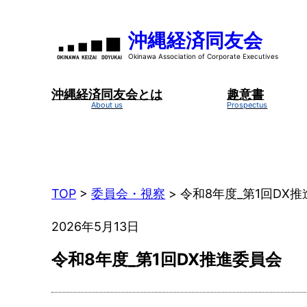
内
容
沖縄経済同友会
を
ス
キ
沖縄経済同友会とは
趣意書
ッ
プ
TOP
>
委員会・視察
>
令和8年度_第1回DX
2026年5月13日
令和8年度_第1回DX推進委員会