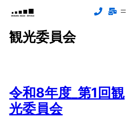
内
容
を
ス
観光委員会
キ
ッ
プ
令和8年度_第1回観
光委員会