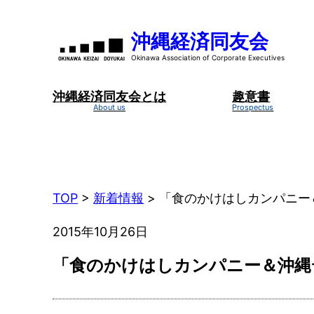
内
容
沖縄経済同友会
を
ス
キ
沖縄経済同友会とは
趣意書
ッ
プ
TOP
>
新着情報
>
「食のかけはしカンパニー
2015年10月26日
「食のかけはしカンパニー＆沖縄