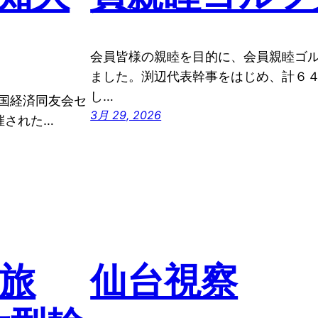
会員皆様の親睦を目的に、会員親睦ゴ
ました。渕辺代表幹事をはじめ、計６
し…
全国経済同友会セ
3月 29, 2026
催された…
5旅
仙台視察