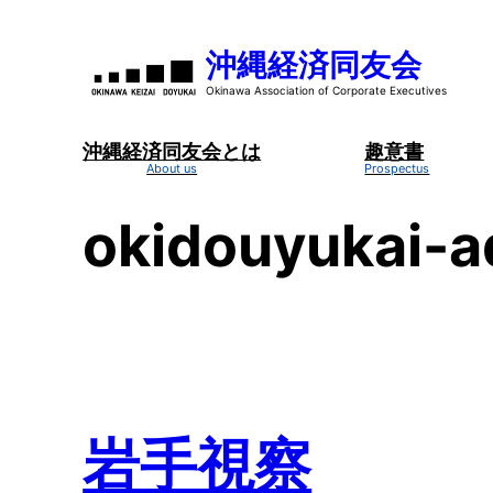
内
容
沖縄経済同友会
を
ス
キ
沖縄経済同友会とは
趣意書
ッ
プ
okidouyukai-
岩手視察