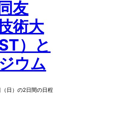
同友
技術大
ST）と
ジウム
8日（日）の2日間の日程
…