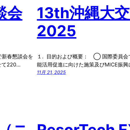
談会
13th沖縄大
2025
覇で新春懇談会を
１. 目的および概要： ◯ 国際委員
て220…
能活用促進に向けた施策及びMICE振興
11月 21, 2025
（ニ
ResorTech 