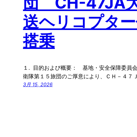
団 CH-47JA
送ヘリコプター
搭乗
１. 目的および概要： 基地・安全保障委員
衛隊第１５旅団のご厚意により、ＣＨ－４７
3月 15, 2026