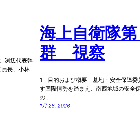
海上自衛隊第
群 視察
： 渕辺代表幹
委員長、小林
1．目的および概要：基地・安全保障委
す国際情勢を踏まえ、南西地域の安全
の…
1月 28, 2026