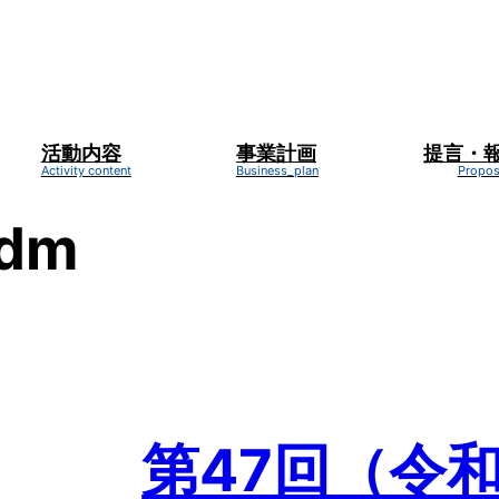
活動内容
事業計画
提言・
adm
第47回（令和