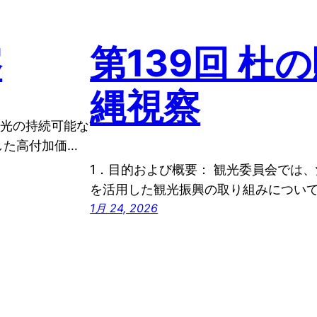
察
第139回 杜
縄視察
観光の持続可能な
した高付加価…
1．目的および概要： 観光委員会では
を活用した観光振興の取り組みについ
1月 24, 2026