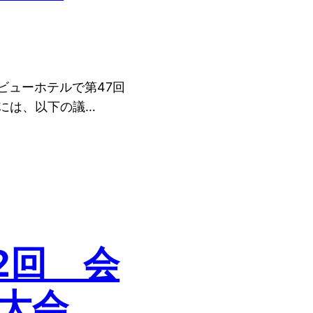
ビューホテルで第47回
には、以下の議…
2回 会
大会