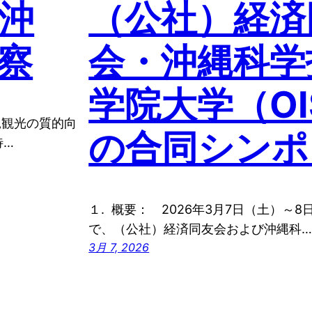
沖
（公社）経済
察
会・沖縄科学
学院大学（OI
縄観光の質的向
の合同シンポ
待…
１. 概要： 2026年3月7日（土）～
で、（公社）経済同友会および沖縄科
3月 7, 2026