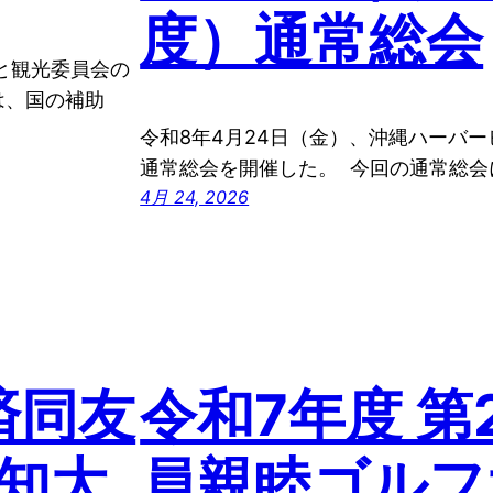
度）通常総会
と観光委員会の
は、国の補助
令和8年4月24日（金）、沖縄ハーバー
通常総会を開催した。 今回の通常総会
4月 24, 2026
済同友
令和7年度 第
知大
員親睦ゴルフ