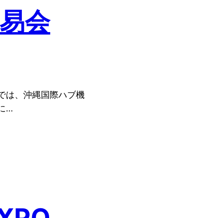
交易会
会では、沖縄国際ハブ機
に…
EXPO